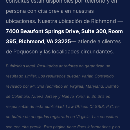
consultas están disponibles por teléfono y en
persona con cita previa en nuestras
ubicaciones. Nuestra ubicación de Richmond —
7400 Beaufont Springs Drive, Suite 300, Room
395, Richmond, VA 23225
— atiende a clientes
de Poquoson y las localidades circundantes.
Publicidad legal. Resultados anteriores no garantizan un
resultado similar. Los resultados pueden variar. Contenido
revisado por Mr. Sris (admitido en Virginia, Maryland, Distrito
de Columbia, Nueva Jersey y Nueva York). El Sr. Sris es
responsable de esta publicidad. Law Offices Of SRIS, P.C. es
un bufete de abogados registrado en Virginia. Las consultas
son con cita previa. Esta página tiene fines informativos y no