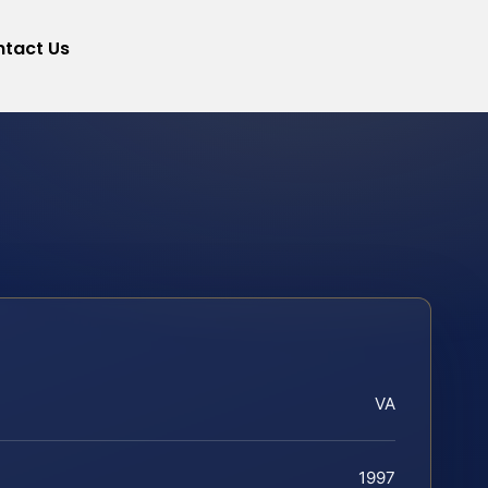
tact Us
VA
1997