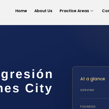
Home
About Us
Practice Areas
Con
gresión
At a glance
mes City
SERVING
FOUNDED