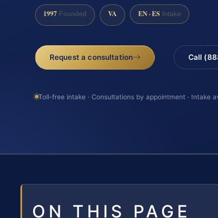
1997
VA
EN · ES
Founded
Intake
Request a consultation
Call (8
Toll-free intake · Consultations by appointment · Intake a
ON THIS PAGE