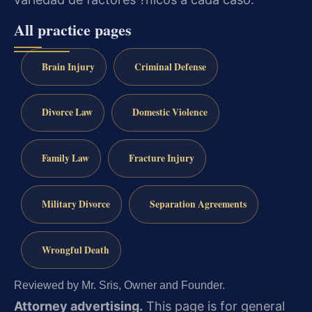
All practice pages
Brain Injury
Criminal Defense
Divorce Law
Domestic Violence
Family Law
Fracture Injury
Military Divorce
Separation Agreements
Wrongful Death
Reviewed by Mr. Sris, Owner and Founder.
Attorney advertising.
This page is for general