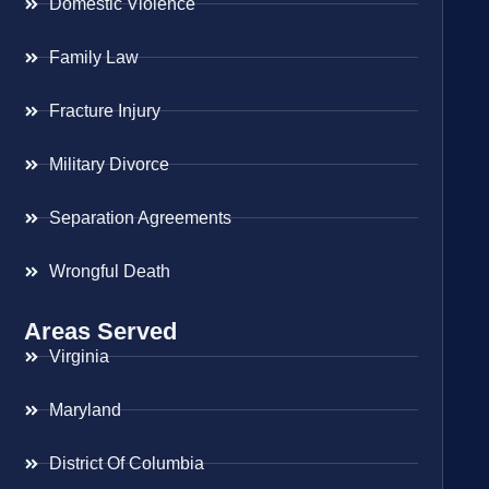
Domestic Violence
Family Law
Fracture Injury
Military Divorce
Separation Agreements
Wrongful Death
Areas Served
Virginia
Maryland
District Of Columbia