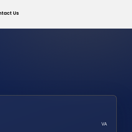
tact Us
VA