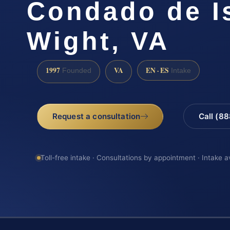
Condado de Is
Wight, VA
1997
VA
EN · ES
Founded
Intake
Request a consultation
Call (8
Toll-free intake · Consultations by appointment · Intake a