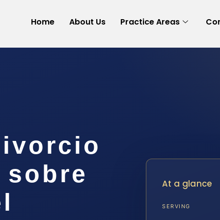
Home
About Us
Practice Areas
Con
ivorcio
 sobre
At a glance
l
SERVING