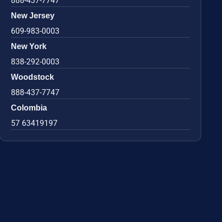
888-437-7747
New Jersey
609-983-0003
New York
838-292-0003
Woodstock
888-437-7747
Colombia
57 63419197