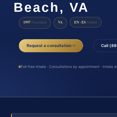
Beach, VA
1997
VA
EN · ES
Founded
Intake
Request a consultation
Call (8
Toll-free intake · Consultations by appointment · Intake a