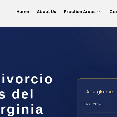
Home
About Us
Practice Areas
Con
ivorcio
s del
At a glance
rginia
SERVING