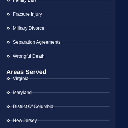
Family Law
Fracture Injury
Military Divorce
Separation Agreements
Wrongful Death
Areas Served
Virginia
Maryland
District Of Columbia
New Jersey