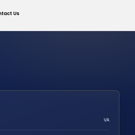
tact Us
VA