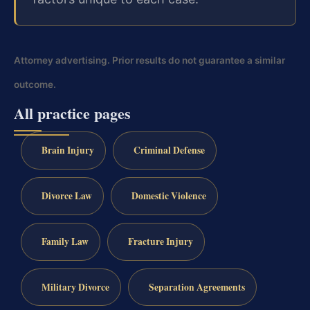
Attorney advertising. Prior results do not guarantee a similar
outcome.
All practice pages
Brain Injury
Criminal Defense
Divorce Law
Domestic Violence
Family Law
Fracture Injury
Military Divorce
Separation Agreements