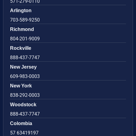
571-279-0110
Arlington
703-589-9250
Richmond
804-201-9009
Rockville
888-437-7747
New Jersey
609-983-0003
New York
838-292-0003
Woodstock
888-437-7747
Colombia
57 63419197