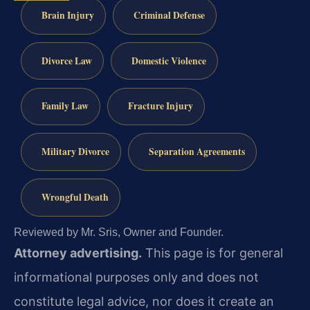
Brain Injury
Criminal Defense
Divorce Law
Domestic Violence
Family Law
Fracture Injury
Military Divorce
Separation Agreements
Wrongful Death
Reviewed by Mr. Sris, Owner and Founder.
Attorney advertising.
This page is for general
informational purposes only and does not
constitute legal advice, nor does it create an