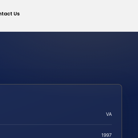
tact Us
VA
1997