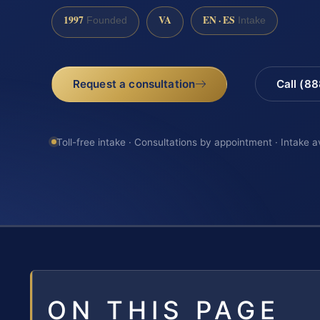
1997
VA
EN · ES
Founded
Intake
Request a consultation
Call (8
Toll-free intake · Consultations by appointment · Intake a
ON THIS PAGE