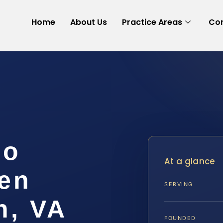
Home
About Us
Practice Areas
Con
No
At a glance
en
SERVING
h, VA
FOUNDED