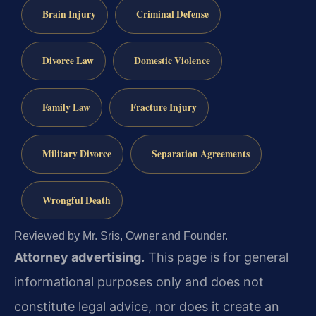
Brain Injury
Criminal Defense
Divorce Law
Domestic Violence
Family Law
Fracture Injury
Military Divorce
Separation Agreements
Wrongful Death
Reviewed by Mr. Sris, Owner and Founder.
Attorney advertising.
This page is for general
informational purposes only and does not
constitute legal advice, nor does it create an