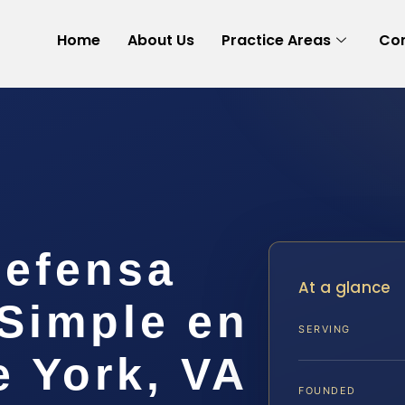
Home
About Us
Practice Areas
Con
efensa
At a glance
 Simple en
SERVING
e York, VA
FOUNDED