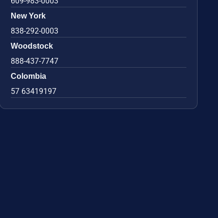
609-983-0003
New York
838-292-0003
Woodstock
888-437-7747
Colombia
57 63419197