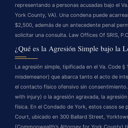
representando a personas acusadas bajo el Va
York County, VA). Una condena puede acarrear
$2,500, además de un antecedente penal perm
solicitar una consulta. Law Offices Of SRIS, P
¿Qué es la Agresión Simple bajo la L
La agresión simple, tipificada en el Va. Code § 
misdemeanor) que abarca tanto el acto de int
el contacto físico ofensivo sin consentimiento.
with injury) o la agresión agravada, la agresió
física. En el Condado de York, estos casos se 
Court, ubicado en 300 Ballard Street, Yorktow
(Commonwealth’s Attorney for York County) tie