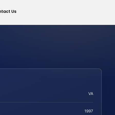
tact Us
VA
1997