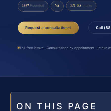
1997
VA
EN · ES
Founded
Intake
Request a consultation
Call (8
Toll-free intake · Consultations by appointment · Intake a
ON THIS PAGE