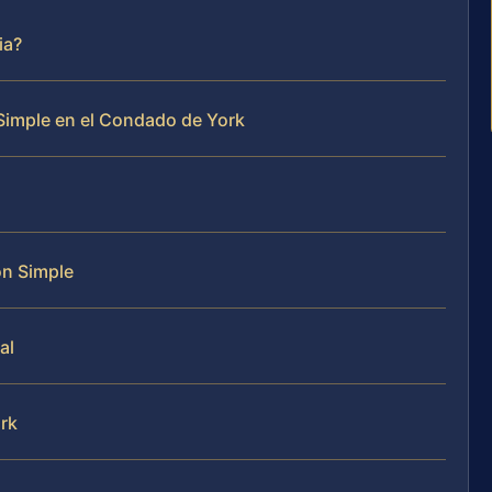
ia?
imple en el Condado de York
ón Simple
al
ork