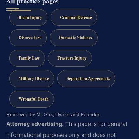
All practice pages
Brain Injury
Criminal Defense
Divorce Law
Domestic Violence
Family Law
Fracture Injury
Military Divorce
Separation Agreements
Wrongful Death
Reviewed by Mr. Sris, Owner and Founder.
Attorney advertising.
This page is for general
informational purposes only and does not