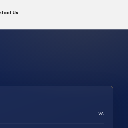
tact Us
VA