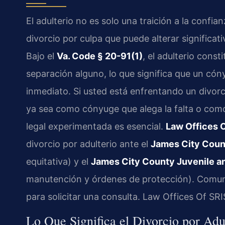
El adulterio no es solo una traición a la confi
divorcio por culpa que puede alterar significat
Bajo el
Va. Code § 20-91(1)
, el adulterio cons
separación alguno, lo que significa que un cón
inmediato. Si usted está enfrentando un divor
ya sea como cónyuge que alega la falta o co
legal experimentada es esencial.
Law Offices O
divorcio por adulterio ante el
James City Count
equitativa) y el
James City County Juvenile an
manutención y órdenes de protección). Comun
para solicitar una consulta. Law Offices Of SR
Lo Que Significa el Divorcio por Adu