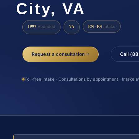
City, VA
1997
VA
EN · ES
Founded
Intake
Request a consultation
Call (8
Toll-free intake · Consultations by appointment · Intake a