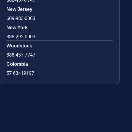
888-437-7747
New Jersey
609-983-0003
New York
838-292-0003
Woodstock
888-437-7747
Colombia
57 63419197