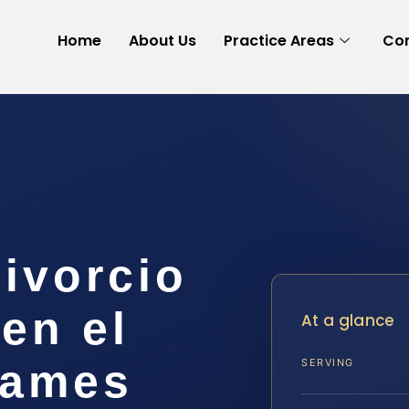
Home
About Us
Practice Areas
Con
ivorcio
 en el
At a glance
James
SERVING