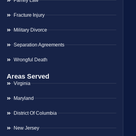
Family Law
Fracture Injury
Military Divorce
Separation Agreements
Wrongful Death
Areas Served
Virginia
Maryland
District Of Columbia
New Jersey