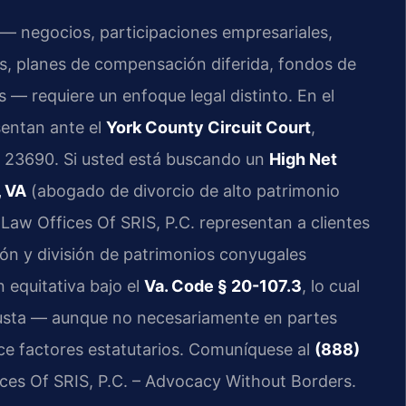
s — negocios, participaciones empresariales,
as, planes de compensación diferida, fondos de
s — requiere un enfoque legal distinto. En el
sentan ante el
York County Circuit Court
,
A 23690. Si usted está buscando un
High Net
, VA
(abogado de divorcio de alto patrimonio
n Law Offices Of SRIS, P.C. representan a clientes
ción y división de patrimonios conyugales
n equitativa bajo el
Va. Code § 20-107.3
, lo cual
 justa — aunque no necesariamente en partes
nce factores estatutarios. Comuníquese al
(888)
ices Of SRIS, P.C. – Advocacy Without Borders.