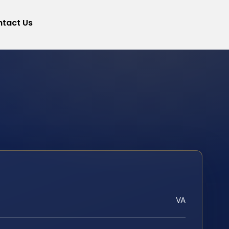
tact Us
VA