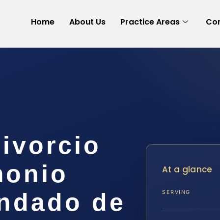
Home
About Us
Practice Areas
Con
ivorcio
monio
At a glance
ondado de
SERVING