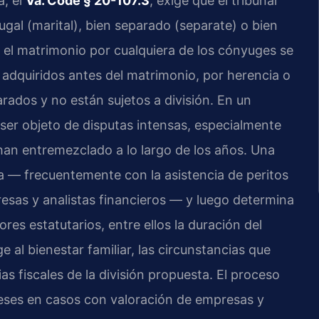
a, el
Va. Code § 20-107.3
, exige que el tribunal
gal (marital), bien separado (separate) o bien
e el matrimonio por cualquiera de los cónyuges se
adquiridos antes del matrimonio, por herencia o
rados y no están sujetos a división. En un
e ser objeto de disputas intensas, especialmente
an entremezclado a lo largo de los años. Una
lora — frecuentemente con la asistencia de peritos
sas y analistas financieros — y luego determina
res estatutarios, entre ellos la duración del
 al bienestar familiar, las circunstancias que
as fiscales de la división propuesta. El proceso
eses en casos con valoración de empresas y