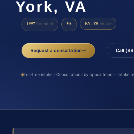
York, VA
1997
VA
EN · ES
Founded
Intake
Request a consultation
Call (8
Toll-free intake · Consultations by appointment · Intake a