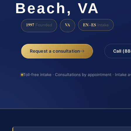
Beach, VA
1997
VA
EN · ES
Founded
Intake
Request a consultation
Call (8
Toll-free intake · Consultations by appointment · Intake a