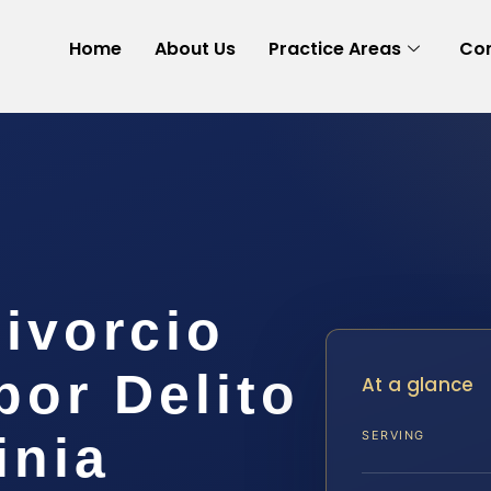
Home
About Us
Practice Areas
Con
ivorcio
or Delito
At a glance
inia
SERVING