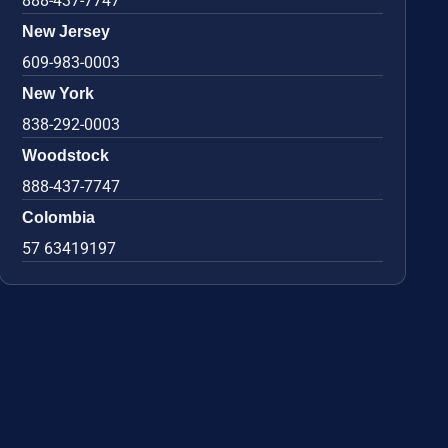
888-437-7747
New Jersey
609-983-0003
New York
838-292-0003
Woodstock
888-437-7747
Colombia
57 63419197