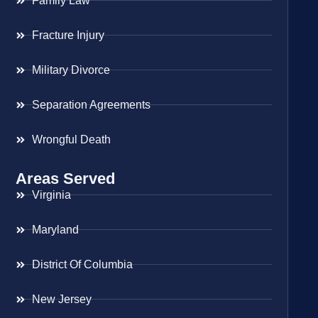
Family Law
Fracture Injury
Military Divorce
Separation Agreements
Wrongful Death
Areas Served
Virginia
Maryland
District Of Columbia
New Jersey