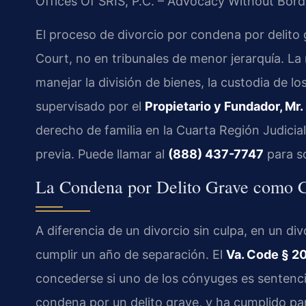
Offices Of SRIS, P.C. – Advocacy Without Bord
El proceso de divorcio por condena por delito g
Court, no en tribunales de menor jerarquía. La
manejar la división de bienes, la custodia de lo
supervisado por el
Propietario y Fundador, Mr. 
derecho de familia en la Cuarta Región Judicia
previa. Puede llamar al
(888) 437-7747
para so
La Condena por Delito Grave como Ca
A diferencia de un divorcio sin culpa, en un di
cumplir un año de separación. El
Va. Code § 2
concederse si uno de los cónyuges es sentenc
condena por un delito grave, y ha cumplido par