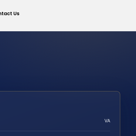
tact Us
VA