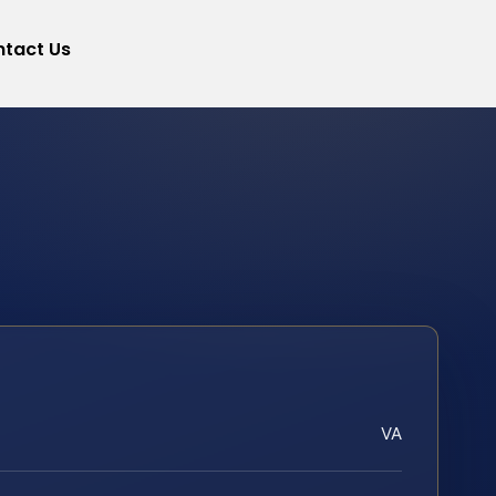
tact Us
VA