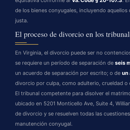
equitativa conforme al
Va. Code § 20-107.3
. E
de los bienes conyugales, incluyendo aquellos d
justa.
El proceso de divorcio en los tribun
En Virginia, el divorcio puede ser no contencio
se requiere un período de separación de
seis 
un acuerdo de separación por escrito; o de
un
divorcio por culpa, como adulterio, crueldad o 
El tribunal competente para disolver el matrim
ubicado en 5201 Monticello Ave, Suite 4, Willi
de divorcio y se resuelven todas las cuestiones
manutención conyugal.