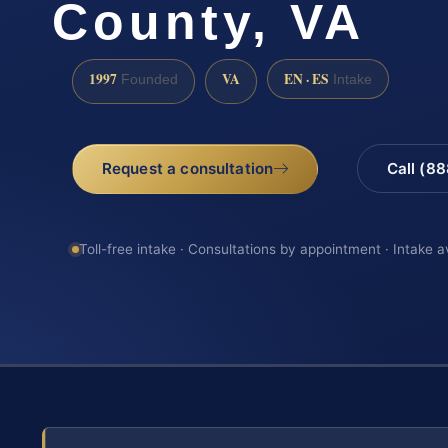
County, VA
1997
VA
EN · ES
Founded
Intake
Request a consultation
Call (8
Toll-free intake · Consultations by appointment · Intake a