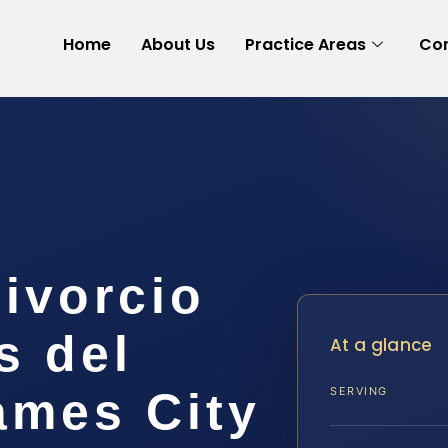
Home
About Us
Practice Areas
Con
ivorcio
s del
At a glance
ames City
SERVING