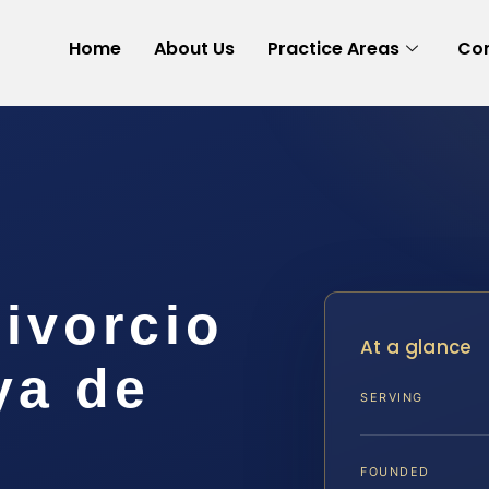
Home
About Us
Practice Areas
Con
ivorcio
At a glance
ya de
SERVING
A
FOUNDED