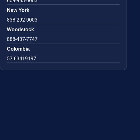
609-983-0003
New York
838-292-0003
Woodstock
888-437-7747
Colombia
57 63419197