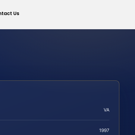
tact Us
VA
1997