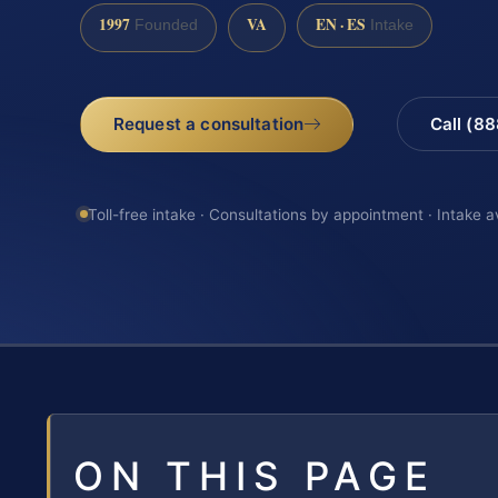
1997
VA
EN · ES
Founded
Intake
Request a consultation
Call (8
Toll-free intake · Consultations by appointment · Intake a
ON THIS PAGE