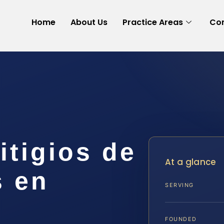
Home
About Us
Practice Areas
Con
tigios de
At a glance
s en
SERVING
A
FOUNDED