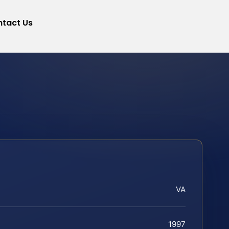
tact Us
VA
1997