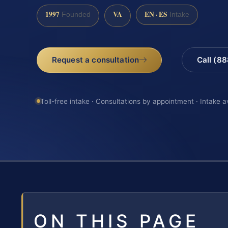
1997
VA
EN · ES
Founded
Intake
Request a consultation
Call (8
Toll-free intake · Consultations by appointment · Intake a
ON THIS PAGE